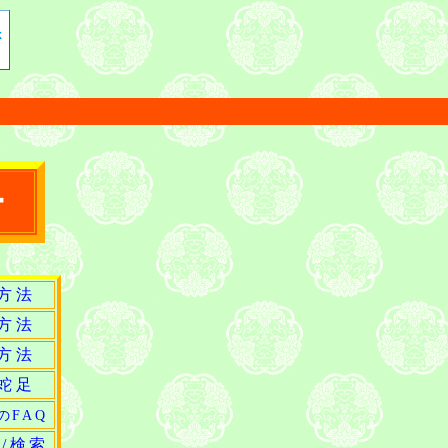
ー
方法
方法
方法
蛇足
のFAQ
/検索