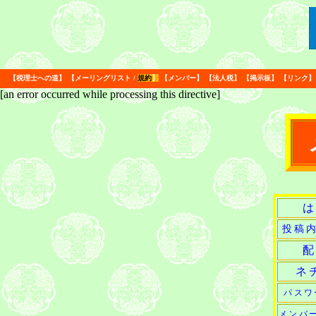
【
税理士への道
】
【
メーリングリスト
/
規約
】
【
メンバー
】
【
法人税
】
【
掲示板
】
【
リンク
】
[an error occurred while processing this directive]
は
投稿
配
ネ
パスワ
メンバ