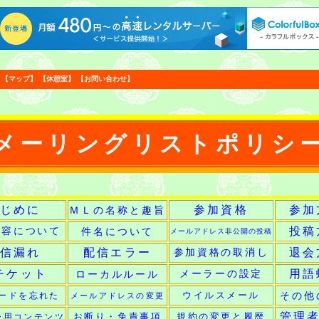
【
マップ
】
【
休憩室
】
【
お問い合わせ
】
メーリングリストポリシ
じめに
参加資格
参加
ＭＬの名称と趣旨
投稿
内容について
件名について
メールアドレス非公開の投稿
信漏れ
配信エラー
退会
参加資格の取消し
チケット
用語
ローカルルール
メーラーの設定
その他
ードを忘れた
ウイルスメール
メールアドレスの変更
管理者
ー用コンテンツ
お断り・免責事項
規約の変更と履歴