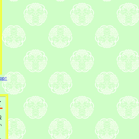
top↑
て
投
い