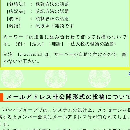
［勉強法］
：
勉強方法の話題
［暗記法］
：
暗記方法の話題
［改正］
：
税制改正の話題
［雑談］
：
息抜き・雑談です
キーワードは適当に組み合わせて使っても構わないで
す。（例：［法人］［理論］：法人税の理論の話題）
※注 [e-zeirishi] は、サーバーが自動で付けるので、書
かないで下さい。
メールアドレス非公開形式の投稿につい
Yahoo!グループでは、システムの設計上、メッセージを
稿するとメンバー全員にメールアドレス等が知られてしま
ます。