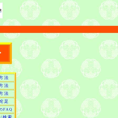
ー
方法
方法
方法
蛇足
のFAQ
/検索