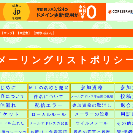
【
マップ
】
【
休憩室
】
【
お問い合わせ
】
メーリングリストポリシ
じめに
参加資格
参加
ＭＬの名称と趣旨
投稿
内容について
件名について
メールアドレス非公開の投稿
信漏れ
配信エラー
退会
参加資格の取消し
チケット
用語
ローカルルール
メーラーの設定
その他
ードを忘れた
ウイルスメール
メールアドレスの変更
管理者
ー用コンテンツ
お断り・免責事項
規約の変更と履歴