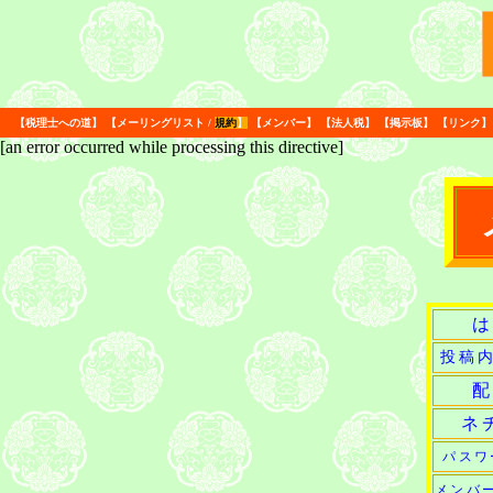
【
税理士への道
】
【
メーリングリスト
/
規約
】
【
メンバー
】
【
法人税
】
【
掲示板
】
【
リンク
】
[an error occurred while processing this directive]
は
投稿
配
ネ
パスワ
メンバ