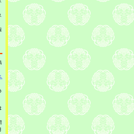
ス
ス
報
稿
ベ
参
は
間
月