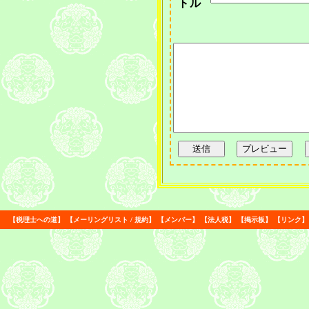
トル
【
税理士への道
】
【
メーリングリスト
/
規約
】
【
メンバー
】
【
法人税
】
【
掲示板
】
【
リンク
】