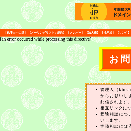
【
税理士への道
】
【
メーリングリスト
/
規約
】
【
メンバー
】
【
法人税
】
【
掲示板
】
【
リンク
】
[an error occurred while processing this directive]
お
管理人（kin
からお願いし
配信されます
相互リンクに
受験相談につ
いします。
実務相談には