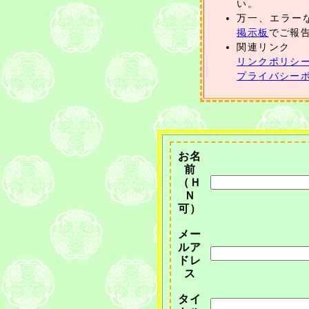
い。
万一、エラー
掲示板
でご報
関連リンク
リンクポリシ
プライバシー
お名
前
（Ｈ
Ｎ
可）
メー
ルア
ドレ
ス
タイ