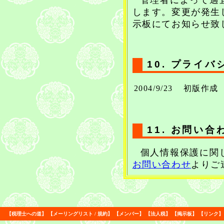
します。変更が発生
示板にてお知らせ致
10. プライ
2004/9/23
初版作成
11. お問い合
個人情報保護に関
お問い合わせ
よりご
【
税理士への道
】
【
メーリングリスト
/
規約
】
【
メンバー
】
【
法人税
】
【
掲示板
】
【
リンク
】