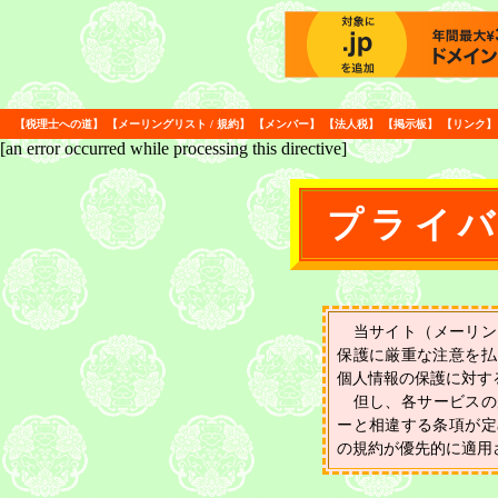
【
税理士への道
】
【
メーリングリスト
/
規約
】
【
メンバー
】
【
法人税
】
【
掲示板
】
【
リンク
】
[an error occurred while processing this directive]
プライ
当サイト（メーリン
保護に厳重な注意を払
個人情報の保護に対す
但し、各サービスの
ーと相違する条項が定
の規約が優先的に適用