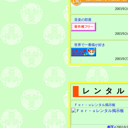
2003/9/
音楽の部屋
2003/9/
世界で一番猫が好き
2003/9/
レンタル
Ｆｏｒ－ｕレンタル掲示板
q
相互
2001/6