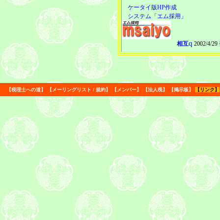
ケータイ版HP作成
システム「エム採用」
q
相互
2002/4/2
【
税理士への道
】
【
メーリングリスト
/
規約
】
【
メンバー
】
【
法人税
】
【
掲示板
】
【
リンク
】