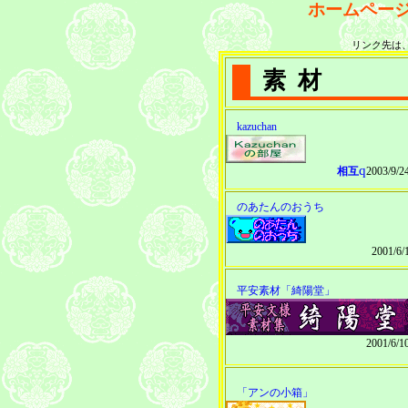
ホームペー
リンク先は
素材
kazuchan
q
相互
2003/9/
のあたんのおうち
2001/6
平安素材「綺陽堂」
2001/6/
「アンの小箱」