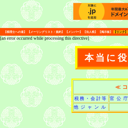
【
税理士への道
】
【
メーリングリスト
/
規約
】
【
メンバー
】
【
法人税
】
【
掲示板
】
【
リンク
】
[an error occurred while processing this directive]
本当に
≪
税務・会計等
官公
他ジャンル