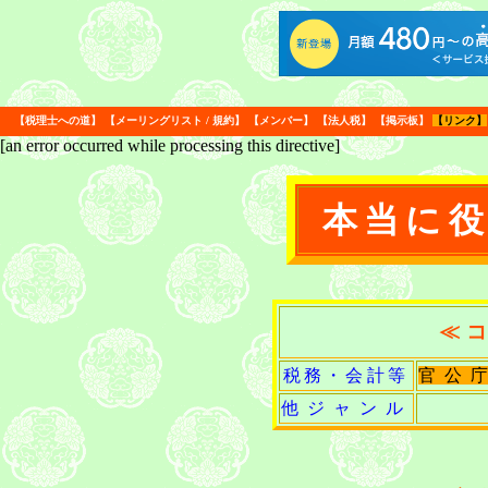
【
税理士への道
】
【
メーリングリスト
/
規約
】
【
メンバー
】
【
法人税
】
【
掲示板
】
【
リンク
】
[an error occurred while processing this directive]
本当に
≪
税務・会計等
官公
他ジャンル