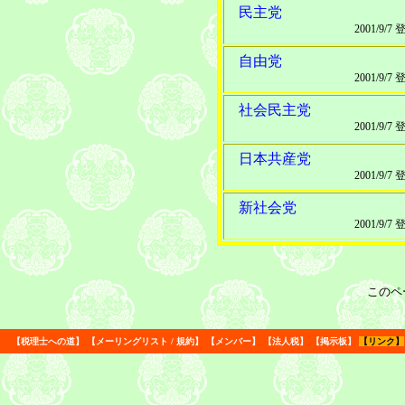
民主党
2001/9/7
自由党
2001/9/7
社会民主党
2001/9/7
日本共産党
2001/9/7
新社会党
2001/9/7
このペ
【
税理士への道
】
【
メーリングリスト
/
規約
】
【
メンバー
】
【
法人税
】
【
掲示板
】
【
リンク
】